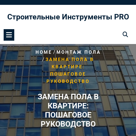
Перейти
к
Строительные Инструменты PRO
содержимому
/
HOME
МОНТАЖ ПОЛА
/
ЗАМЕНА ПОЛА В
КВАРТИРЕ:
ПОШАГОВОЕ
РУКОВОДСТВО
ЗАМЕНА ПОЛА В
КВАРТИРЕ:
ПОШАГОВОЕ
РУКОВОДСТВО