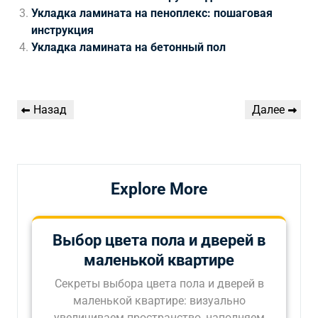
Укладка ламината на пеноплекс: пошаговая
инструкция
Укладка ламината на бетонный пол
Навигация
Предыдущая
Следующая
Назад
Далее
по
запись
запись
записям
Explore More
Выбор цвета пола и дверей в
маленькой квартире
Секреты выбора цвета пола и дверей в
маленькой квартире: визуально
увеличиваем пространство, наполняем