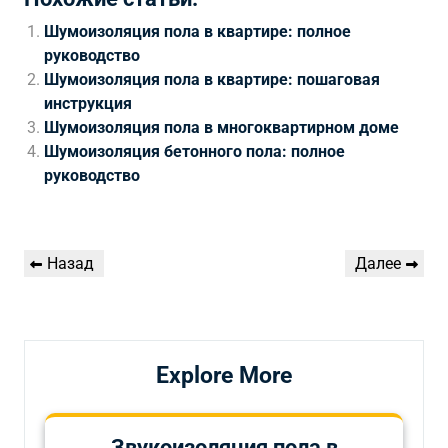
Шумоизоляция пола в квартире: полное
руководство
Шумоизоляция пола в квартире: пошаговая
инструкция
Шумоизоляция пола в многоквартирном доме
Шумоизоляция бетонного пола: полное
руководство
Навигация
Предыдущая
Следующая
Назад
Далее
по
запись
запись
записям
Explore More
Звукоизоляция пола в