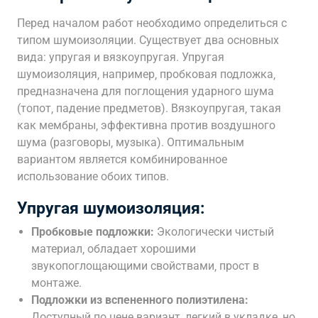
Перед началом работ необходимо определиться с
типом шумоизоляции. Существует два основных
вида: упругая и вязкоупругая. Упругая
шумоизоляция‚ например‚ пробковая подложка‚
предназначена для поглощения ударного шума
(топот‚ падение предметов). Вязкоупругая‚ такая
как мембраны‚ эффективна против воздушного
шума (разговоры‚ музыка). Оптимальным
вариантом является комбинированное
использование обоих типов.
Упругая шумоизоляция:
Пробковые подложки:
Экологически чистый
материал‚ обладает хорошими
звукопоглощающими свойствами‚ прост в
монтаже.
Подложки из вспененного полиэтилена:
Доступный по цене вариант‚ легкий в укладке‚ но