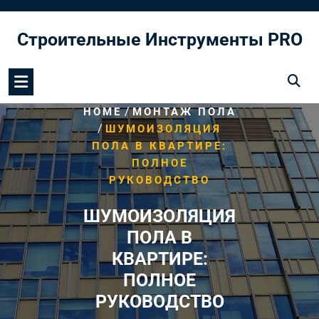
Перейти
к
Строительные Инструменты PRO
содержимому
/
HOME
МОНТАЖ ПОЛА
/
ШУМОИЗОЛЯЦИЯ
ПОЛА В КВАРТИРЕ:
ПОЛНОЕ
РУКОВОДСТВО
ШУМОИЗОЛЯЦИЯ
ПОЛА В
КВАРТИРЕ:
ПОЛНОЕ
РУКОВОДСТВО