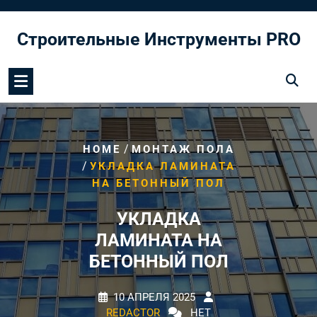
Перейти
к
Строительные Инструменты PRO
содержимому
/
HOME
МОНТАЖ ПОЛА
/
УКЛАДКА ЛАМИНАТА
НА БЕТОННЫЙ ПОЛ
УКЛАДКА
ЛАМИНАТА НА
БЕТОННЫЙ ПОЛ
10 АПРЕЛЯ 2025
REDACTOR
НЕТ