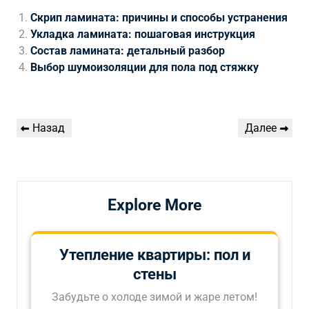
Скрип ламината: причины и способы устранения
Укладка ламината: пошаговая инструкция
Состав ламината: детальный разбор
Выбор шумоизоляции для пола под стяжку
Навигация
Предыдущая
Следующая
Назад
Далее
по
запись
запись
записям
Explore More
Утепление квартиры: пол и
стены
Забудьте о холоде зимой и жаре летом!