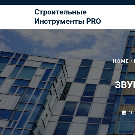
Перейти
к
Строительные
содержимому
Инструменты PRO
/
HOME
ЗВУ
10