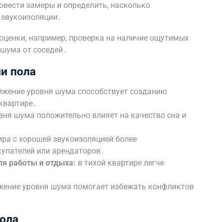
вести замеры и определить, насколько
 звукоизоляции․
ценки, например, проверка на наличие ощутимых
шума от соседей․
и пола
жение уровня шума способствует созданию
квартире․
ня шума положительно влияет на качество сна и
ра с хорошей звукоизоляцией более
купателей или арендаторов․
я работы и отдыха:
в тихой квартире легче
․
ение уровня шума помогает избежать конфликтов
ола