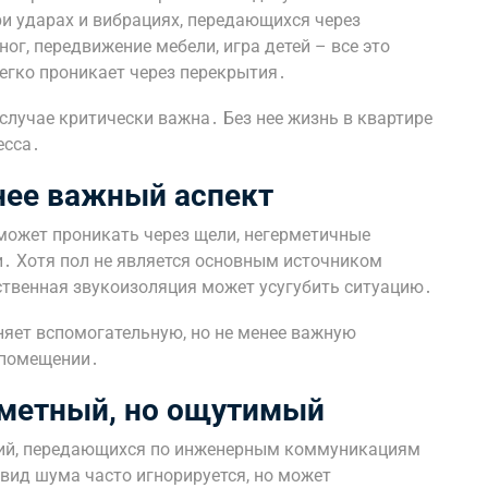
и ударах и вибрациях, передающихся через
ог, передвижение мебели, игра детей – все это
егко проникает через перекрытия․
случае критически важна․ Без нее жизнь в квартире
есса․
нее важный аспект
может проникать через щели, негерметичные
и․ Хотя пол не является основным источником
твенная звукоизоляция может усугубить ситуацию․
няет вспомогательную, но не менее важную
 помещении․
аметный, но ощутимый
ций, передающихся по инженерным коммуникациям
вид шума часто игнорируется, но может