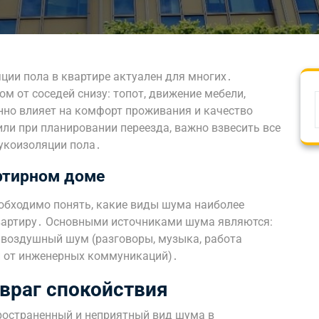
ции пола в квартире актуален для многих․
м от соседей снизу: топот, движение мебели,
нно влияет на комфорт проживания и качество
ли при планировании переезда, важно взвесить все
вукоизоляции пола․
ртирном доме
еобходимо понять, какие виды шума наиболее
квартиру․ Основными источниками шума являются:
, воздушный шум (разговоры, музыка, работа
и от инженерных коммуникаций)․
враг спокойствия
ространенный и неприятный вид шума в