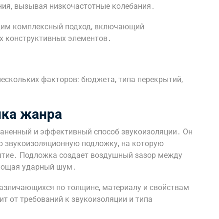
ния, вызывая низкочастотные колебания․
дим комплексный подход, включающий
их конструктивных элементов․
нескольких факторов: бюджета, типа перекрытий,
ика жанра
раненный и эффективный способ звукоизоляции․ Он
ю звукоизоляционную подложку, на которую
тие․ Подложка создает воздушный зазор между
лощая ударный шум․
азличающихся по толщине, материалу и свойствам
т от требований к звукоизоляции и типа