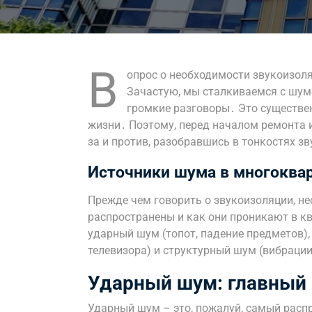
В
опрос о необходимости звукоизоля
Зачастую, мы сталкиваемся с шумо
громкие разговоры․ Это существе
жизни․ Поэтому, перед началом ремонта и
за и против, разобравшись в тонкостях з
Источники шума в многоква
Прежде чем говорить о звукоизоляции, н
распространены и как они проникают в 
ударный шум (топот, падение предметов)
телевизора) и структурный шум (вибраци
Ударный шум: главный 
Ударный шум – это, пожалуй, самый расп