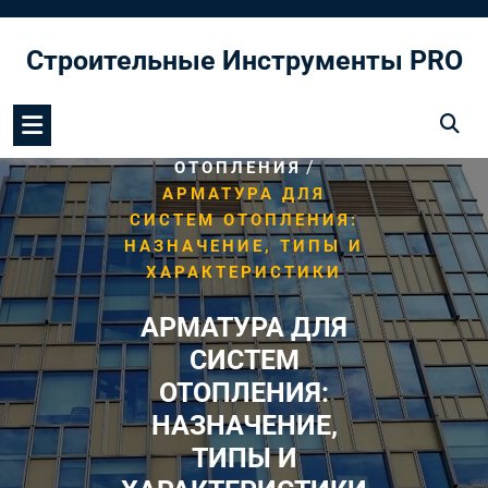
Перейти
к
Строительные Инструменты PRO
содержимому
/
HOME
СИСТЕМА
/
ОТОПЛЕНИЯ
АРМАТУРА ДЛЯ
СИСТЕМ ОТОПЛЕНИЯ:
НАЗНАЧЕНИЕ, ТИПЫ И
ХАРАКТЕРИСТИКИ
АРМАТУРА ДЛЯ
СИСТЕМ
ОТОПЛЕНИЯ:
НАЗНАЧЕНИЕ,
ТИПЫ И