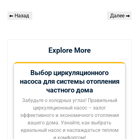
Навигация
Предыдущая
Следующая
Назад
Далее
по
запись
запись
записям
Explore More
Выбор циркуляционного
насоса для системы отопления
частного дома
Забудьте о холодных углах! Правильный
циркуляционный насос – залог
эффективного и экономичного отопления
вашего дома. Узнайте, как выбрать
идеальный насос и наслаждаться теплом
и комфортом!