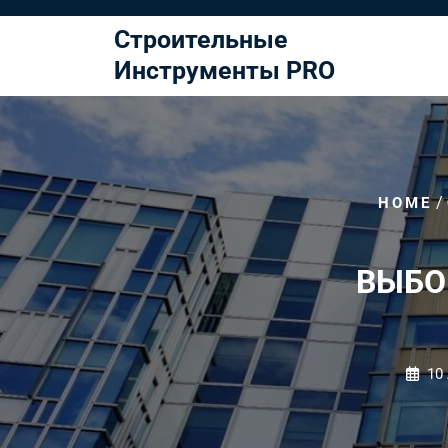
Перейти
к
Строительные
содержимому
Инструменты PRO
/
HOME
ВЫБО
10