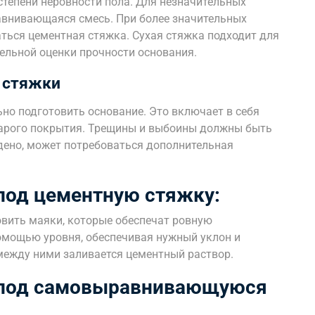
степени неровности пола. Для незначительных
авнивающаяся смесь. При более значительных
аться цементная стяжка. Сухая стяжка подходит для
тельной оценки прочности основания.
 стяжки
но подготовить основание. Это включает в себя
старого покрытия. Трещины и выбоины должны быть
дено, может потребоваться дополнительная
под цементную стяжку:
вить маяки, которые обеспечат ровную
омощью уровня, обеспечивая нужный уклон и
 между ними заливается цементный раствор.
 под самовыравнивающуюся