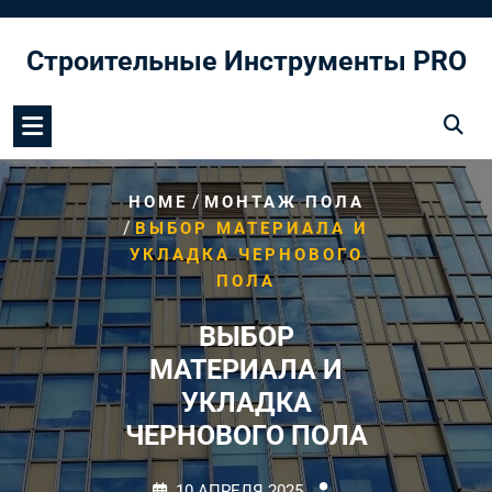
Перейти
к
Строительные Инструменты PRO
содержимому
/
HOME
МОНТАЖ ПОЛА
/
ВЫБОР МАТЕРИАЛА И
УКЛАДКА ЧЕРНОВОГО
ПОЛА
ВЫБОР
МАТЕРИАЛА И
УКЛАДКА
ЧЕРНОВОГО ПОЛА
10 АПРЕЛЯ 2025