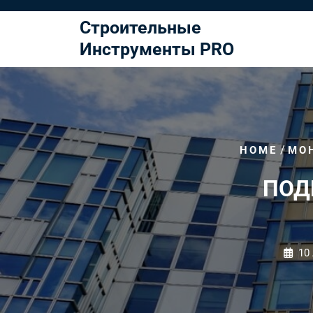
Перейти
к
Строительные
содержимому
Инструменты PRO
/
HOME
МО
ПОД
10