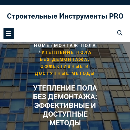
Перейти
к
Строительные Инструменты PRO
содержимому
/
HOME
МОНТАЖ ПОЛА
/
УТЕПЛЕНИЕ ПОЛА
БЕЗ ДЕМОНТАЖА:
ЭФФЕКТИВНЫЕ И
ДОСТУПНЫЕ МЕТОДЫ
УТЕПЛЕНИЕ ПОЛА
БЕЗ ДЕМОНТАЖА:
ЭФФЕКТИВНЫЕ И
ДОСТУПНЫЕ
МЕТОДЫ