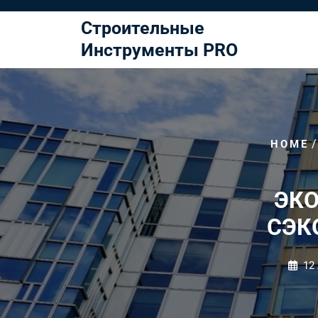
Перейти
к
Строительные
содержимому
Инструменты PRO
HOME
ЭКО
СЭК
12