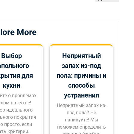
запись
lore More
Выбор
Неприятный
апольного
запах из-под
крытия для
пола: причины и
кухни
способы
устранения
ьте о проблемах
олом на кухне!
Неприятный запах из-
ор идеального
под пола? Не
ьного покрытия
паникуйте! Мы
о просто, если
поможем определить
ать критерии.