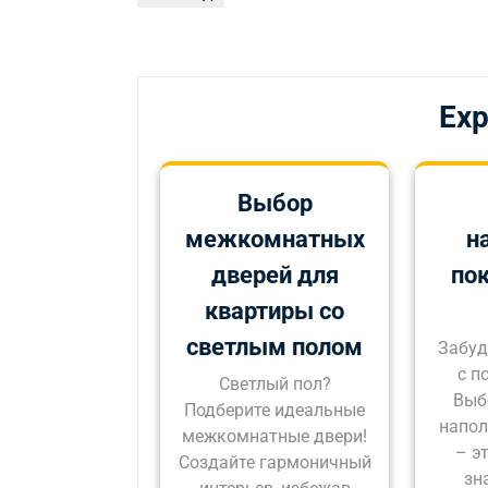
по
запись
записям
Exp
Выбор
межкомнатных
н
дверей для
по
квартиры со
светлым полом
Забуд
с п
Светлый пол?
Выб
Подберите идеальные
напол
межкомнатные двери!
– эт
Создайте гармоничный
зн