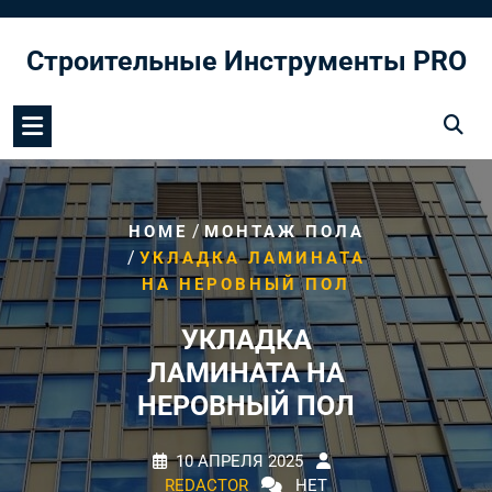
Перейти
к
Строительные Инструменты PRO
содержимому
/
HOME
МОНТАЖ ПОЛА
/
УКЛАДКА ЛАМИНАТА
НА НЕРОВНЫЙ ПОЛ
УКЛАДКА
ЛАМИНАТА НА
НЕРОВНЫЙ ПОЛ
10 АПРЕЛЯ 2025
REDACTOR
НЕТ