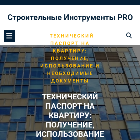
Перейти
к
Строительные Инструменты PRO
содержимому
/
HOME
МОНТАЖ ПОЛА
/
ТЕХНИЧЕСКИЙ
ПАСПОРТ НА
КВАРТИРУ:
ПОЛУЧЕНИЕ,
ИСПОЛЬЗОВАНИЕ И
НЕОБХОДИМЫЕ
ДОКУМЕНТЫ
ТЕХНИЧЕСКИЙ
ПАСПОРТ НА
КВАРТИРУ:
ПОЛУЧЕНИЕ,
ИСПОЛЬЗОВАНИЕ