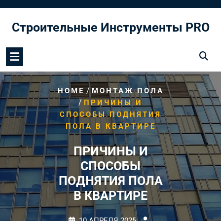
Перейти
к
Строительные Инструменты PRO
содержимому
/
HOME
МОНТАЖ ПОЛА
/
ПРИЧИНЫ И
СПОСОБЫ ПОДНЯТИЯ
ПОЛА В КВАРТИРЕ
ПРИЧИНЫ И
СПОСОБЫ
ПОДНЯТИЯ ПОЛА
В КВАРТИРЕ
10 АПРЕЛЯ 2025