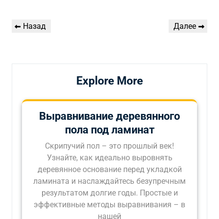
Навигация
Предыдущая
Следующая
Назад
Далее
по
запись
запись
записям
Explore More
Выравнивание деревянного
пола под ламинат
Скрипучий пол – это прошлый век!
Узнайте, как идеально выровнять
деревянное основание перед укладкой
ламината и наслаждайтесь безупречным
результатом долгие годы. Простые и
эффективные методы выравнивания – в
нашей