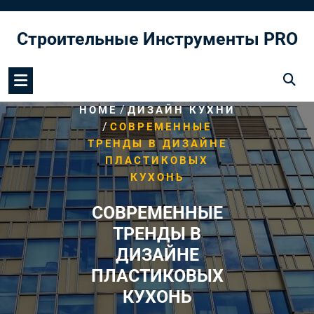
Перейти
к
Строительные Инструменты PRO
содержимому
/
HOME
ДИЗАЙН КУХНИ
/
СОВРЕМЕННЫЕ
ТРЕНДЫ В ДИЗАЙНЕ
ПЛАСТИКОВЫХ
КУХОНЬ
СОВРЕМЕННЫЕ
ТРЕНДЫ В
ДИЗАЙНЕ
ПЛАСТИКОВЫХ
КУХОНЬ