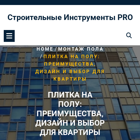
Перейти
к
Строительные Инструменты PRO
содержимому
/
HOME
МОНТАЖ ПОЛА
/
ПЛИТКА НА ПОЛУ:
ПРЕИМУЩЕСТВА,
ДИЗАЙН И ВЫБОР ДЛЯ
КВАРТИРЫ
ПЛИТКА НА
ПОЛУ:
ПРЕИМУЩЕСТВА,
ДИЗАЙН И ВЫБОР
ДЛЯ КВАРТИРЫ