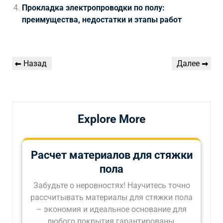
Прокладка электропроводки по полу:
преимущества, недостатки и этапы работ
Навигация
Предыдущая
Следующая
Назад
Далее
по
запись
запись
записям
Explore More
Расчет материалов для стяжки
пола
Забудьте о неровностях! Научитесь точно
рассчитывать материалы для стяжки пола
– экономия и идеальное основание для
любого покрытия гарантированы.