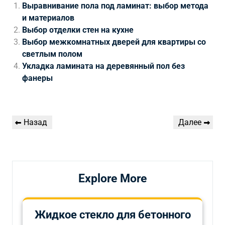
Выравнивание пола под ламинат: выбор метода
и материалов
Выбор отделки стен на кухне
Выбор межкомнатных дверей для квартиры со
светлым полом
Укладка ламината на деревянный пол без
фанеры
Навигация
Предыдущая
Следующая
Назад
Далее
по
запись
запись
записям
Explore More
Жидкое стекло для бетонного