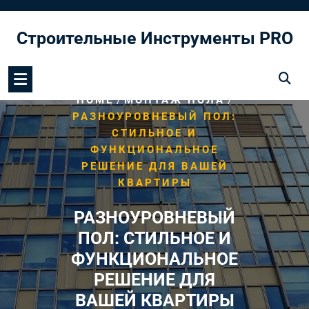
Перейти
к
Строительные Инструменты PRO
содержимому
/
/
HOME
МОНТАЖ ПОЛА
РАЗНОУРОВНЕВЫЙ ПОЛ:
СТИЛЬНОЕ И
ФУНКЦИОНАЛЬНОЕ
РЕШЕНИЕ ДЛЯ ВАШЕЙ
КВАРТИРЫ
РАЗНОУРОВНЕВЫЙ
ПОЛ: СТИЛЬНОЕ И
ФУНКЦИОНАЛЬНОЕ
РЕШЕНИЕ ДЛЯ
ВАШЕЙ КВАРТИРЫ