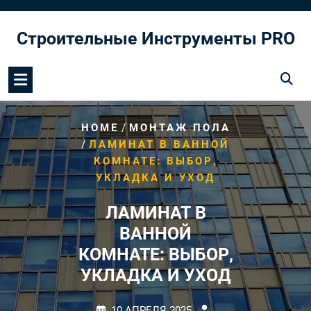
Перейти
к
Строительные Инструменты PRO
содержимому
/
HOME
МОНТАЖ ПОЛА
/
ЛАМИНАТ В ВАННОЙ
КОМНАТЕ: ВЫБОР,
УКЛАДКА И УХОД
ЛАМИНАТ В
ВАННОЙ
КОМНАТЕ: ВЫБОР,
УКЛАДКА И УХОД
10 АПРЕЛЯ 2025