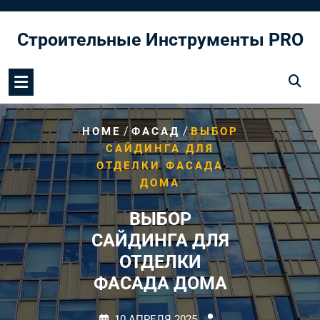
Перейти
к
Строительные Инструменты PRO
содержимому
/
/
HOME
ФАСАД
ВЫБОР
САЙДИНГА ДЛЯ
ОТДЕЛКИ ФАСАДА
ДОМА
ВЫБОР
САЙДИНГА ДЛЯ
ОТДЕЛКИ
ФАСАДА ДОМА
10 АПРЕЛЯ 2025