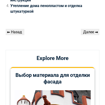
инструкция
Утепление дома пенопластом и отделка
штукатуркой
Навигация
Предыдущая
Следующая
Назад
Далее
по
запись
запись
записям
Explore More
Выбор материала для отделки
фасада