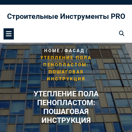
Перейти
к
Строительные Инструменты PRO
содержимому
/
/
HOME
ФАСАД
УТЕПЛЕНИЕ ПОЛА
ПЕНОПЛАСТОМ:
ПОШАГОВАЯ
ИНСТРУКЦИЯ
УТЕПЛЕНИЕ ПОЛА
ПЕНОПЛАСТОМ:
ПОШАГОВАЯ
ИНСТРУКЦИЯ