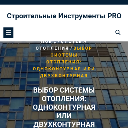
Перейти
к
Строительные Инструменты PRO
содержимому
/
HOME
СИСТЕМА
/
ОТОПЛЕНИЯ
ВЫБОР
СИСТЕМЫ
ОТОПЛЕНИЯ:
ОДНОКОНТУРНАЯ ИЛИ
ДВУХКОНТУРНАЯ
ВЫБОР СИСТЕМЫ
ОТОПЛЕНИЯ:
ОДНОКОНТУРНАЯ
ИЛИ
ДВУХКОНТУРНАЯ