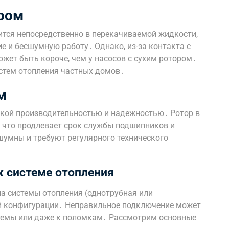
ром
ится непосредственно в перекачиваемой жидкости,
е и бесшумную работу․ Однако, из-за контакта с
жет быть короче, чем у насосов с сухим ротором․
стем отопления частных домов․
м
окой производительностью и надежностью․ Ротор в
, что продлевает срок службы подшипников и
шумны и требуют регулярного технического
к системе отопления
па системы отопления (однотрубная или
ей конфигурации․ Неправильное подключение может
темы или даже к поломкам․ Рассмотрим основные