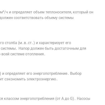
м³/ч и определяет объем теплоносителя, который он
 должен соответствовать объему системы
о столба (м․в․ст․) и характеризует его
е системы․ Напор должен быть достаточным для
 всей системе отопления․
) и определяет его энергопотребление․ Выбор
ит сэкономить электроэнергию․
я классом энергопотребления (от A до G)․ Насосы