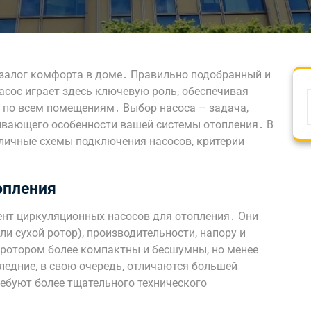
залог комфорта в доме․ Правильно подобранный и
сос играет здесь ключевую роль, обеспечивая
 по всем помещениям․ Выбор насоса – задача,
ывающего особенности вашей системы отопления․ В
личные схемы подключения насосов, критерии
опления
нт циркуляционных насосов для отопления․ Они
и сухой ротор), производительности, напору и
ротором более компактны и бесшумны, но менее
ледние, в свою очередь, отличаются большей
ебуют более тщательного технического