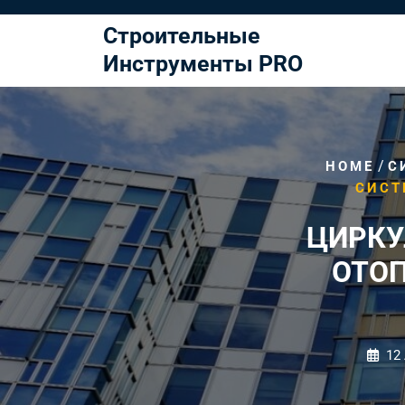
Перейти
к
Строительные
содержимому
Инструменты PRO
/
HOME
С
СИСТ
ЦИРКУ
ОТОП
12