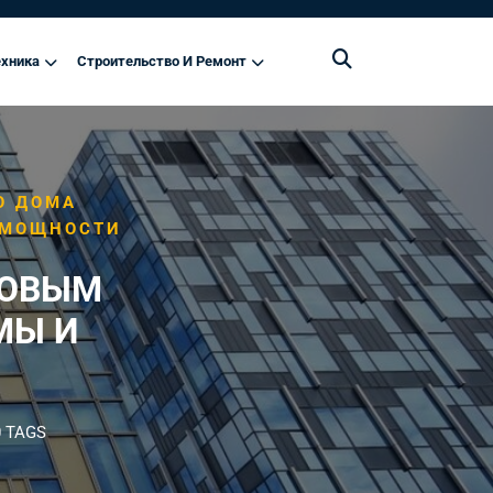
хника
Строительство И Ремонт
О ДОМА
 МОЩНОСТИ
ЗОВЫМ
МЫ И
 TAGS