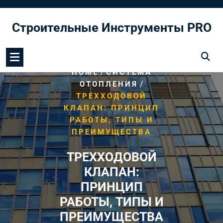
Перейти
к
Строительные Инструменты PRO
содержимому
/
HOME
СИСТЕМА
/
ОТОПЛЕНИЯ
ТРЕХХОДОВОЙ
КЛАПАН: ПРИНЦИП
РАБОТЫ, ТИПЫ И
ПРЕИМУЩЕСТВА
ТРЕХХОДОВОЙ
КЛАПАН:
ПРИНЦИП
РАБОТЫ, ТИПЫ И
ПРЕИМУЩЕСТВА