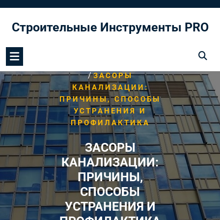
Перейти
к
Строительные Инструменты PRO
содержимому
/
HOME
КАНАЛИЗАЦИЯ
/
ЗАСОРЫ
КАНАЛИЗАЦИИ:
ПРИЧИНЫ, СПОСОБЫ
УСТРАНЕНИЯ И
ПРОФИЛАКТИКА
ЗАСОРЫ
КАНАЛИЗАЦИИ:
ПРИЧИНЫ,
СПОСОБЫ
УСТРАНЕНИЯ И