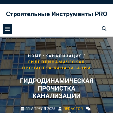
Перейти
к
Строительные Инструменты PRO
содержимому
/
/
HOME
КАНАЛИЗАЦИЯ
ГИДРОДИНАМИЧЕСКАЯ
ПРОЧИСТКА КАНАЛИЗАЦИИ
ГИДРОДИНАМИЧЕСКАЯ
ПРОЧИСТКА
КАНАЛИЗАЦИИ
11 АПРЕЛЯ 2025
REDACTOR