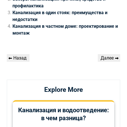
профилактика
Канализация в один стояк: преимущества и
недостатки
Канализация в частном доме: проектирование и
монтаж
Навигация
Предыдущая
Следующая
Назад
Далее
по
запись
запись
записям
Explore More
Канализация и водоотведение:
в чем разница?