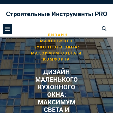
Перейти
к
Строительные Инструменты PRO
содержимому
/
HOME
ДИЗАЙН КУХНИ
/
ДИЗАЙН
МАЛЕНЬКОГО
КУХОННОГО ОКНА:
МАКСИМУМ СВЕТА И
КОМФОРТА
ДИЗАЙН
МАЛЕНЬКОГО
КУХОННОГО
ОКНА:
МАКСИМУМ
СВЕТА И