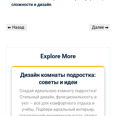
сложности и дизайн
Навигация
Предыдущая
Следующая
Назад
Далее
по
запись
запись
записям
Explore More
Дизайн комнаты подростка:
советы и идеи
Создай идеальную комнату подростка!
Стильный дизайн, функциональность и
уют – всё для комфортного отдыха и
учёбы. Подбери идеальный интерьер,
отражающий индивидуальность твоего