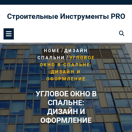
Перейти
к
Строительные Инструменты PRO
содержимому
/
HOME
ДИЗАЙН
/
СПАЛЬНИ
УГЛОВОЕ
ОКНО В СПАЛЬНЕ:
ДИЗАЙН И
ОФОРМЛЕНИЕ
УГЛОВОЕ ОКНО В
СПАЛЬНЕ:
ДИЗАЙН И
ОФОРМЛЕНИЕ