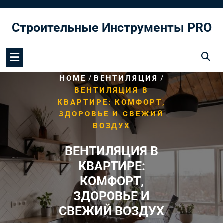
Перейти
к
Строительные Инструменты PRO
содержимому
/
/
HOME
ВЕНТИЛЯЦИЯ
ВЕНТИЛЯЦИЯ В
КВАРТИРЕ: КОМФОРТ,
ЗДОРОВЬЕ И СВЕЖИЙ
ВОЗДУХ
ВЕНТИЛЯЦИЯ В
КВАРТИРЕ:
КОМФОРТ,
ЗДОРОВЬЕ И
СВЕЖИЙ ВОЗДУХ