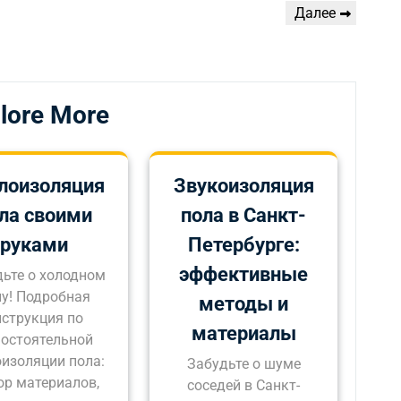
Следующая
Далее
запись
lore More
лоизоляция
Звукоизоляция
ла своими
пола в Санкт-
руками
Петербурге:
эффективные
дьте о холодном
лу! Подробная
методы и
нструкция по
материалы
остоятельной
оизоляции пола:
Забудьте о шуме
р материалов,
соседей в Санкт-