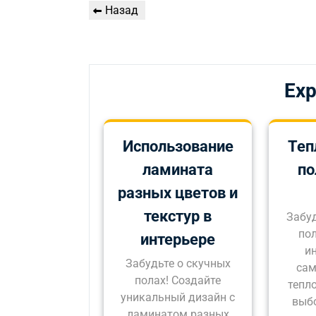
Навигация
Предыдущая
Назад
по
запись
записям
Exp
Использование
Теп
ламината
по
разных цветов и
текстур в
Забу
по
интерьере
и
Забудьте о скучных
сам
полах! Создайте
тепл
уникальный дизайн с
выбо
ламинатом разных