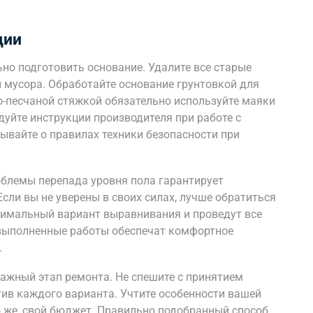
ции
но подготовить основание. Удалите все старые
и мусора. Обработайте основание грунтовкой для
о-песчаной стяжкой обязательно используйте маяки
дуйте инструкции производителя при работе с
вайте о правилах техники безопасности при
блемы перепада уровня пола гарантирует
Если вы не уверены в своих силах, лучше обратиться
тимальный вариант выравнивания и проведут все
 выполненные работы обеспечат комфортное
.
ажный этап ремонта. Не спешите с принятием
отив каждого варианта. Учтите особенности вашей
 же, свой бюджет. Правильно подобранный способ