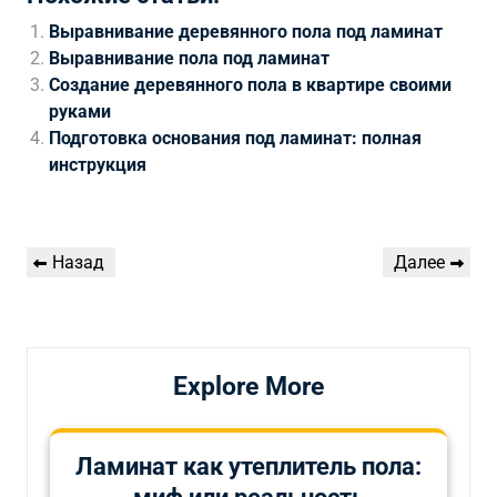
Выравнивание деревянного пола под ламинат
Выравнивание пола под ламинат
Создание деревянного пола в квартире своими
руками
Подготовка основания под ламинат: полная
инструкция
Навигация
Предыдущая
Следующая
Назад
Далее
по
запись
запись
записям
Explore More
Ламинат как утеплитель пола: