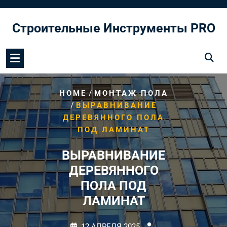
Перейти
к
Строительные Инструменты PRO
содержимому
/
HOME
МОНТАЖ ПОЛА
/
ВЫРАВНИВАНИЕ
ДЕРЕВЯННОГО ПОЛА
ПОД ЛАМИНАТ
ВЫРАВНИВАНИЕ
ДЕРЕВЯННОГО
ПОЛА ПОД
ЛАМИНАТ
12 АПРЕЛЯ 2025