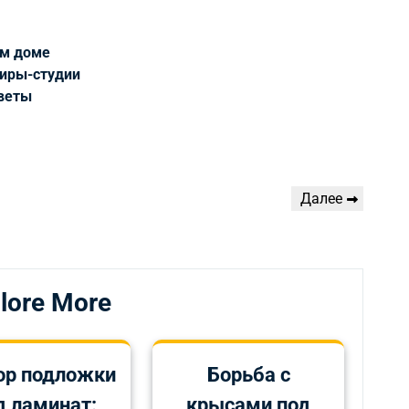
ом доме
тиры-студии
оветы
Следующая
Далее
запись
lore More
р подложки
Борьба с
д ламинат:
крысами под