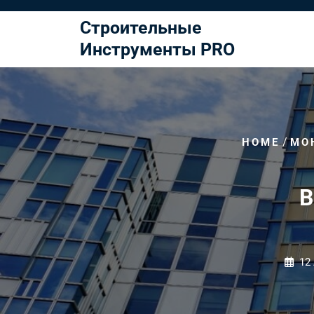
Перейти
к
Строительные
содержимому
Инструменты PRO
/
HOME
МО
В
12