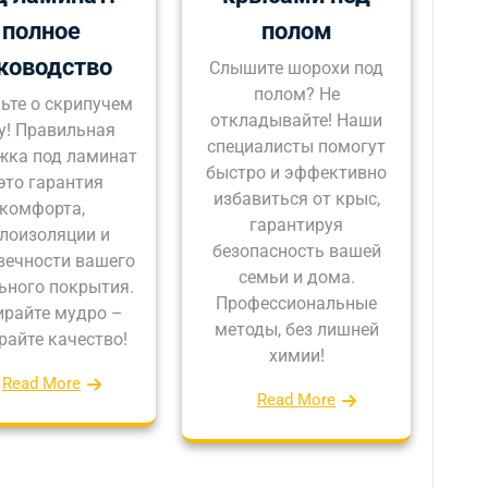
полное
полом
ководство
Слышите шорохи под
полом? Не
ьте о скрипучем
откладывайте! Наши
у! Правильная
специалисты помогут
жка под ламинат
быстро и эффективно
это гарантия
избавиться от крыс,
комфорта,
гарантируя
плоизоляции и
безопасность вашей
вечности вашего
семьи и дома.
ьного покрытия.
Профессиональные
райте мудро –
методы, без лишней
райте качество!
химии!
Read More
Read More