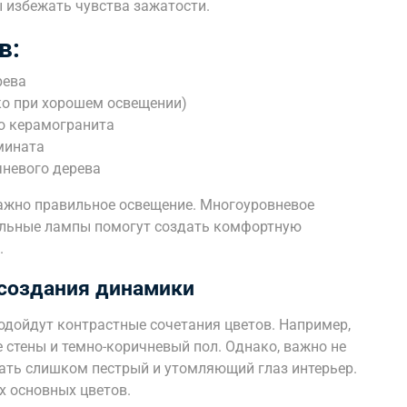
 избежать чувства зажатости.
в:
рева
ко при хорошем освещении)
го керамогранита
мината
чневого дерева
ажно правильное освещение. Многоуровневое
тольные лампы помогут создать комфортную
.
 создания динамики
одойдут контрастные сочетания цветов. Например,
е стены и темно-коричневый пол. Однако, важно не
дать слишком пестрый и утомляющий глаз интерьер.
х основных цветов.