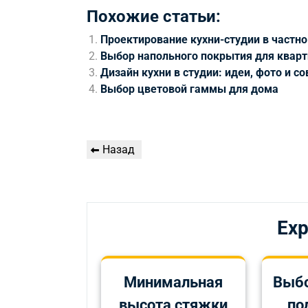
Похожие статьи:
Проектирование кухни-студии в частн
Выбор напольного покрытия для квар
Дизайн кухни в студии: идеи, фото и с
Выбор цветовой гаммы для дома
Навигация
Предыдущая
Назад
по
запись
записям
Exp
Минимальная
Выбо
высота стяжки
по