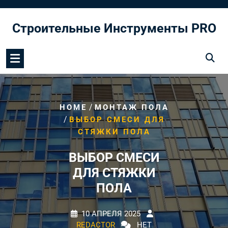
Перейти
к
Строительные Инструменты PRO
содержимому
/
HOME
МОНТАЖ ПОЛА
/
ВЫБОР СМЕСИ ДЛЯ
СТЯЖКИ ПОЛА
ВЫБОР СМЕСИ
ДЛЯ СТЯЖКИ
ПОЛА
10 АПРЕЛЯ 2025
REDACTOR
НЕТ