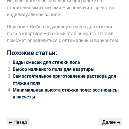
Не забывайте о безопасности при работе со
строительными смесями – используйте средства
индивидуальной защиты.
Описание: Выбор подходящей смеси для стяжки
пола в квартире — важный этап ремонта. Статья
поможет определиться с оптимальным вариантом.
Похожие статьи:
Виды смесей для стяжки пола
Выбор наливного пола для квартиры
Самостоятельное приготовление раствора для
стяжки пола
Минимальная высота стяжки пола: все нюансы
и расчеты
Навигация
Предыдущая
Следующая
Назад
Далее
по
запись
запись