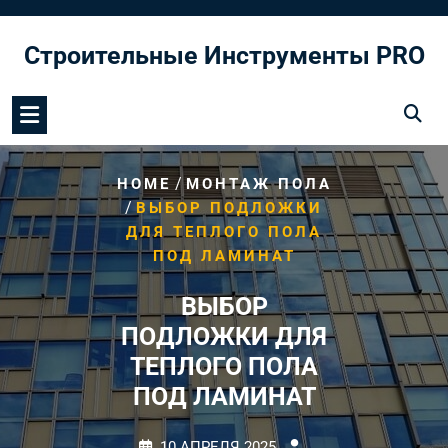
Перейти
к
Строительные Инструменты PRO
содержимому
/
HOME
МОНТАЖ ПОЛА
/
ВЫБОР ПОДЛОЖКИ
ДЛЯ ТЕПЛОГО ПОЛА
ПОД ЛАМИНАТ
ВЫБОР
ПОДЛОЖКИ ДЛЯ
ТЕПЛОГО ПОЛА
ПОД ЛАМИНАТ
10 АПРЕЛЯ 2025