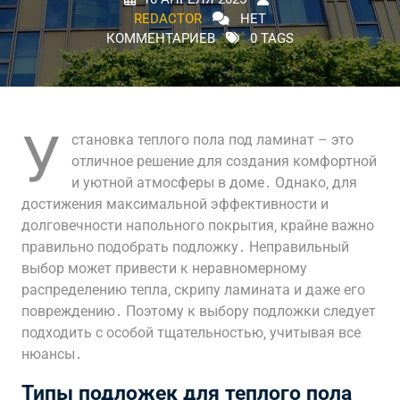
REDACTOR
НЕТ
КОММЕНТАРИЕВ
0 TAGS
У
становка теплого пола под ламинат – это
отличное решение для создания комфортной
и уютной атмосферы в доме․ Однако‚ для
достижения максимальной эффективности и
долговечности напольного покрытия‚ крайне важно
правильно подобрать подложку․ Неправильный
выбор может привести к неравномерному
распределению тепла‚ скрипу ламината и даже его
повреждению․ Поэтому к выбору подложки следует
подходить с особой тщательностью‚ учитывая все
нюансы․
Типы подложек для теплого пола