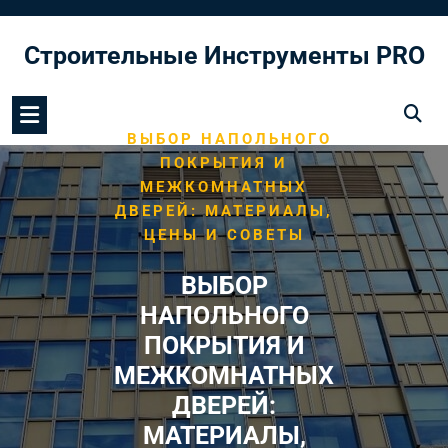
Перейти
к
Строительные Инструменты PRO
содержимому
/
HOME
МОНТАЖ ПОЛА
/
ВЫБОР НАПОЛЬНОГО
ПОКРЫТИЯ И
МЕЖКОМНАТНЫХ
ДВЕРЕЙ: МАТЕРИАЛЫ,
ЦЕНЫ И СОВЕТЫ
ВЫБОР
НАПОЛЬНОГО
ПОКРЫТИЯ И
МЕЖКОМНАТНЫХ
ДВЕРЕЙ:
МАТЕРИАЛЫ,