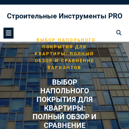
Перейти
к
Строительные Инструменты PRO
содержимому
/
HOME
МОНТАЖ ПОЛА
/
ВЫБОР НАПОЛЬНОГО
ПОКРЫТИЯ ДЛЯ
КВАРТИРЫ: ПОЛНЫЙ
ОБЗОР И СРАВНЕНИЕ
ВАРИАНТОВ
ВЫБОР
НАПОЛЬНОГО
ПОКРЫТИЯ ДЛЯ
КВАРТИРЫ:
ПОЛНЫЙ ОБЗОР И
СРАВНЕНИЕ