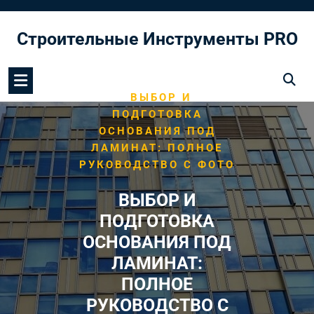
Перейти
к
Строительные Инструменты PRO
содержимому
/
HOME
МОНТАЖ ПОЛА
/
ВЫБОР И
ПОДГОТОВКА
ОСНОВАНИЯ ПОД
ЛАМИНАТ: ПОЛНОЕ
РУКОВОДСТВО С ФОТО
ВЫБОР И
ПОДГОТОВКА
ОСНОВАНИЯ ПОД
ЛАМИНАТ:
ПОЛНОЕ
РУКОВОДСТВО С