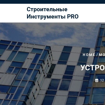
Перейти
к
Строительные
содержимому
Инструменты PRO
/
HOME
М
УСТРО
12