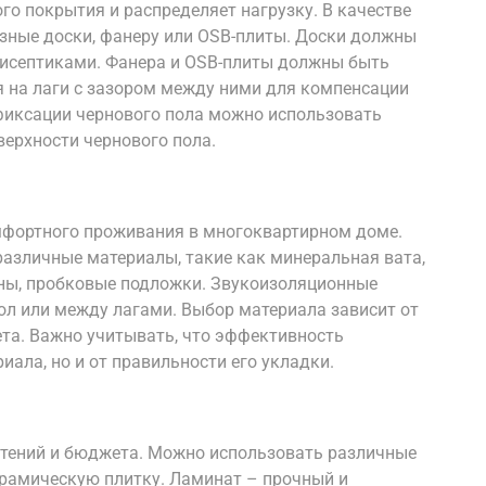
го покрытия и распределяет нагрузку. В качестве
зные доски, фанеру или OSB-плиты. Доски должны
исептиками. Фанера и OSB-плиты должны быть
 на лаги с зазором между ними для компенсации
фиксации чернового пола можно использовать
верхности чернового пола.
мфортного проживания в многоквартирном доме.
азличные материалы, такие как минеральная вата,
ы, пробковые подложки. Звукоизоляционные
л или между лагами. Выбор материала зависит от
та. Важно учитывать, что эффективность
иала, но и от правильности его укладки.
чтений и бюджета. Можно использовать различные
ерамическую плитку. Ламинат – прочный и