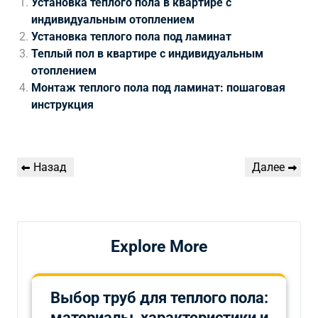
Установка теплого пола в квартире с
индивидуальным отоплением
Установка теплого пола под ламинат
Теплый пол в квартире с индивидуальным
отоплением
Монтаж теплого пола под ламинат: пошаговая
инструкция
Навигация
Предыдущая
Следующая
Назад
Далее
по
запись
запись
записям
Explore More
Выбор труб для теплого пола:
материалы, характеристики и