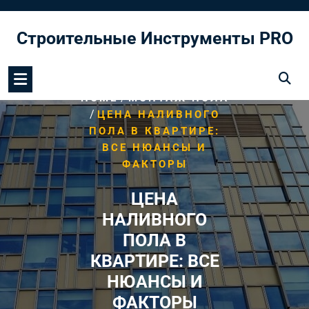
Перейти
к
Строительные Инструменты PRO
содержимому
/
HOME
МОНТАЖ ПОЛА
/
ЦЕНА НАЛИВНОГО
ПОЛА В КВАРТИРЕ:
ВСЕ НЮАНСЫ И
ФАКТОРЫ
ЦЕНА
НАЛИВНОГО
ПОЛА В
КВАРТИРЕ: ВСЕ
НЮАНСЫ И
ФАКТОРЫ