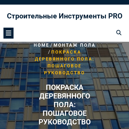
Перейти
к
Строительные Инструменты PRO
содержимому
/
HOME
МОНТАЖ ПОЛА
/
ПОКРАСКА
ДЕРЕВЯННОГО ПОЛА:
ПОШАГОВОЕ
РУКОВОДСТВО
ПОКРАСКА
ДЕРЕВЯННОГО
ПОЛА:
ПОШАГОВОЕ
РУКОВОДСТВО