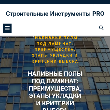
Перейти
к
Строительные Инструменты PRO
содержимому
/
HOME
МОНТАЖ ПОЛА
/
НАЛИВНЫЕ ПОЛЫ
ПОД ЛАМИНАТ:
ПРЕИМУЩЕСТВА,
ЭТАПЫ УКЛАДКИ И
КРИТЕРИИ ВЫБОРА
НАЛИВНЫЕ ПОЛЫ
ПОД ЛАМИНАТ:
ПРЕИМУЩЕСТВА,
ЭТАПЫ УКЛАДКИ
И КРИТЕРИИ