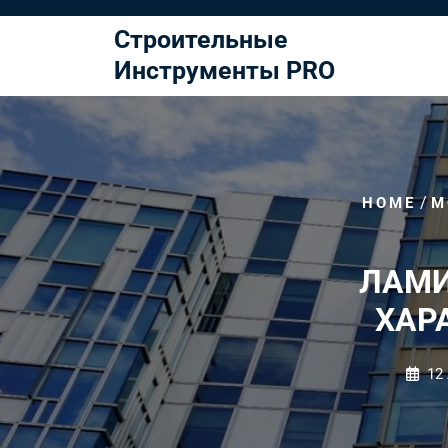
Перейти
к
Строительные
содержимому
Инструменты PRO
/
HOME
М
ЛАМИ
ХАР
12