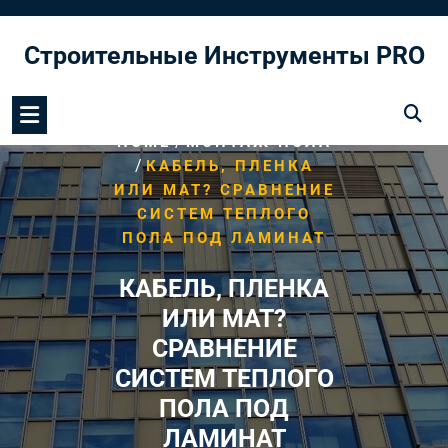
Перейти
к
Строительные Инструменты PRO
содержимому
/
HOME
МОНТАЖ ПОЛА
/
КАБЕЛЬ, ПЛЕНКА
ИЛИ МАТ? СРАВНЕНИЕ
СИСТЕМ ТЕПЛОГО
ПОЛА ПОД ЛАМИНАТ
КАБЕЛЬ, ПЛЕНКА
ИЛИ МАТ?
СРАВНЕНИЕ
СИСТЕМ ТЕПЛОГО
ПОЛА ПОД
ЛАМИНАТ