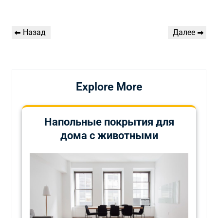
Навигация
Предыдущая
Следующая
Назад
Далее
по
запись
запись
записям
Explore More
Напольные покрытия для
дома с животными