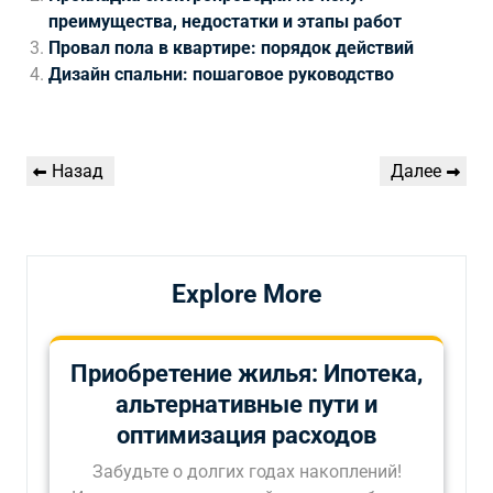
преимущества, недостатки и этапы работ
Провал пола в квартире: порядок действий
Дизайн спальни: пошаговое руководство
Навигация
Предыдущая
Следующая
Назад
Далее
по
запись
запись
записям
Explore More
Приобретение жилья: Ипотека,
альтернативные пути и
оптимизация расходов
Забудьте о долгих годах накоплений!