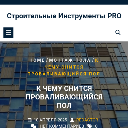
Перейти
к
Строительные Инструменты PRO
содержимому
/
/
HOME
МОНТАЖ ПОЛА
К
ЧЕМУ СНИТСЯ
ПРОВАЛИВАЮЩИЙСЯ ПОЛ
К ЧЕМУ СНИТСЯ
ПРОВАЛИВАЮЩИЙСЯ
ПОЛ
10 АПРЕЛЯ 2025
REDACTOR
НЕТ КОММЕНТАРИЕВ
0