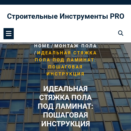
Перейти
к
Строительные Инструменты PRO
содержимому
/
HOME
МОНТАЖ ПОЛА
/
ИДЕАЛЬНАЯ СТЯЖКА
ПОЛА ПОД ЛАМИНАТ:
ПОШАГОВАЯ
ИНСТРУКЦИЯ
ИДЕАЛЬНАЯ
СТЯЖКА ПОЛА
ПОД ЛАМИНАТ:
ПОШАГОВАЯ
ИНСТРУКЦИЯ