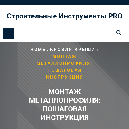
Перейти
к
Строительные Инструменты PRO
содержимому
/
/
HOME
КРОВЛЯ КРЫШИ
МОНТАЖ
МЕТАЛЛОПРОФИЛЯ:
ПОШАГОВАЯ
ИНСТРУКЦИЯ
МОНТАЖ
МЕТАЛЛОПРОФИЛЯ:
ПОШАГОВАЯ
ИНСТРУКЦИЯ