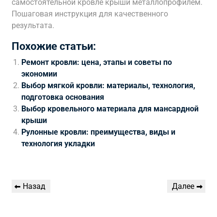
самостоятельной кровле крыши металлопрофилем.
Пошаговая инструкция для качественного
результата.
Похожие статьи:
Ремонт кровли: цена, этапы и советы по
экономии
Выбор мягкой кровли: материалы, технология,
подготовка основания
Выбор кровельного материала для мансардной
крыши
Рулонные кровли: преимущества, виды и
технология укладки
Навигация
Предыдущая
Следующая
Назад
Далее
по
запись
запись
записям