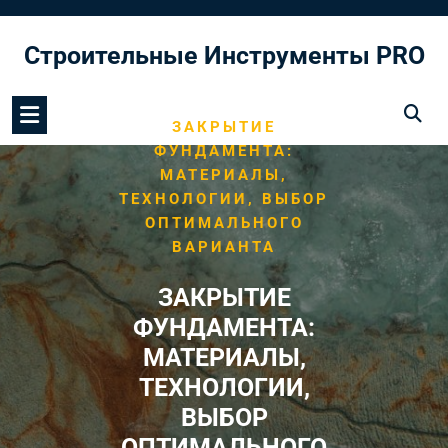
Перейти
к
Строительные Инструменты PRO
содержимому
/
/
HOME
ФУНДАМЕНТ
ЗАКРЫТИЕ
ФУНДАМЕНТА:
МАТЕРИАЛЫ,
ТЕХНОЛОГИИ, ВЫБОР
ОПТИМАЛЬНОГО
ВАРИАНТА
ЗАКРЫТИЕ
ФУНДАМЕНТА:
МАТЕРИАЛЫ,
ТЕХНОЛОГИИ,
ВЫБОР
ОПТИМАЛЬНОГО