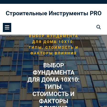
Перейти
к
Строительные Инструменты PRO
содержимому
/
/
HOME
ФУНДАМЕНТ
ВЫБОР ФУНДАМЕНТА
ДЛЯ ДОМА 10Х10:
ТИПЫ, СТОИМОСТЬ И
ФАКТОРЫ ВЛИЯНИЯ
ВЫБОР
ФУНДАМЕНТА
ДЛЯ ДОМА 10Х10:
ТИПЫ,
СТОИМОСТЬ И
ФАКТОРЫ