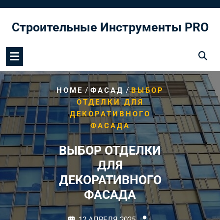
Перейти
к
Строительные Инструменты PRO
содержимому
/
/
HOME
ФАСАД
ВЫБОР
ОТДЕЛКИ ДЛЯ
ДЕКОРАТИВНОГО
ФАСАДА
ВЫБОР ОТДЕЛКИ
ДЛЯ
ДЕКОРАТИВНОГО
ФАСАДА
12 АПРЕЛЯ 2025